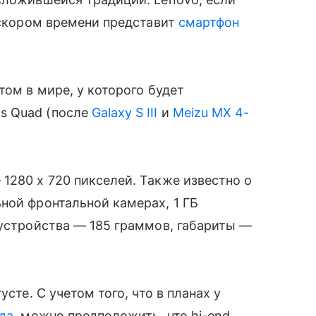
в скором времени представит
смартфон
том в мире, у которого будет
s Quad (после
Galaxy S III
и
Meizu MX 4-
280 x 720 пикселей. Также известно о
ной фронтальной камерах, 1 ГБ
 устройства — 185 граммов, габариты —
усте. С учетом того, что в планах у
да
, можно предположить, что hi-end