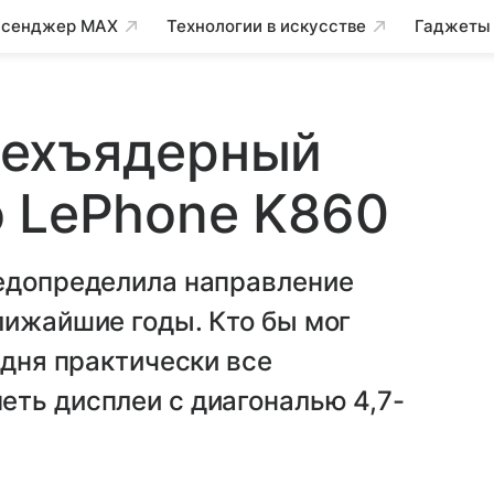
сенджер MAX
Технологии в искусстве
Гаджеты
рехъядерный
o LePhone K860
редопределила направление
лижайшие годы. Кто бы мог
одня практически все
еть дисплеи с диагональю 4,7-