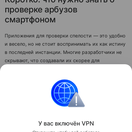
проверке арбузов
смартфоном
Приложения для проверки спелости — это удобно
и весело, но не стоит воспринимать их как истину
в последней инстанции. Многие разработчики не
скрывают, что создавали их скорее для
развлечения. Так что по-прежнему лучший способ
выбрать сладкий арбуз — довериться своим
ощущениям.
смартфоны
Лайфхаки
Поделиться
У вас включ
ён
V
P
N