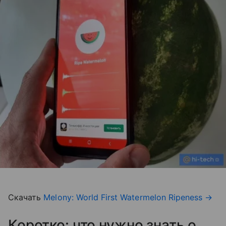
Скачать
Melony: World First Watermelon Ripeness
→
Коротко: что нужно знать о