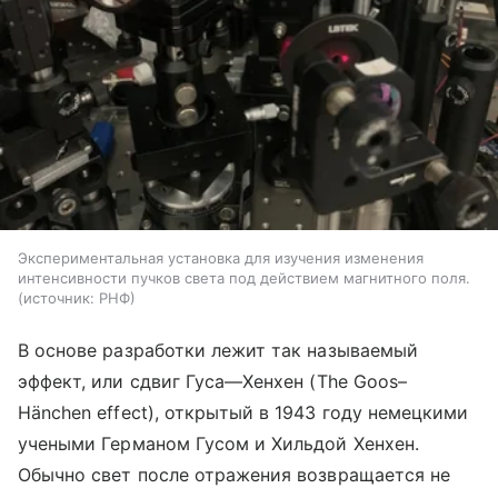
Экспериментальная установка для изучения изменения
интенсивности пучков света под действием магнитного поля.
источник:
РНФ
В основе разработки лежит так называемый
эффект, или сдвиг Гуса—Хенхен
(The
Goos–
Hänchen effect), открытый в 1943 году немецкими
учеными Германом Гусом и Хильдой Хенхен.
Обычно свет после отражения возвращается не