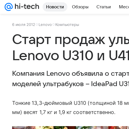
Новости
Обзоры
Статьи
Мес
6 июля 2012
Lenovo
Компьютеры
Старт продаж ул
Lenovo U310 и U4
Компания Lenovo объявила о стар
моделей ультрабуков – IdeaPad U31
Тонкие 13,3-дюймовый U310 (толщиной 18 м
мм) весят 1,7 кг и 1,9 кг соответственно.