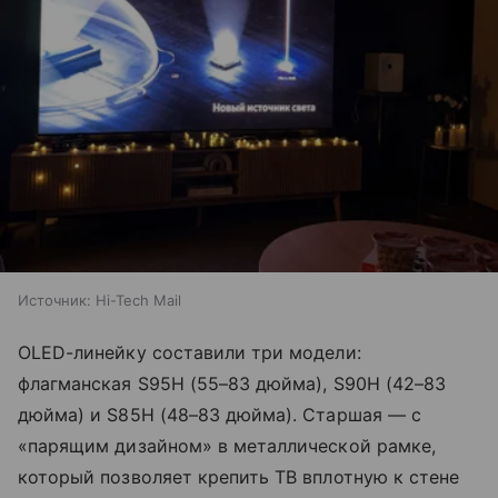
Источник:
Hi-Tech Mail
OLED-линейку составили три модели:
флагманская S95H (55–83 дюйма), S90H (42–83
дюйма) и S85H (48–83 дюйма). Старшая — с
«парящим дизайном» в металлической рамке,
который позволяет крепить ТВ вплотную к стене