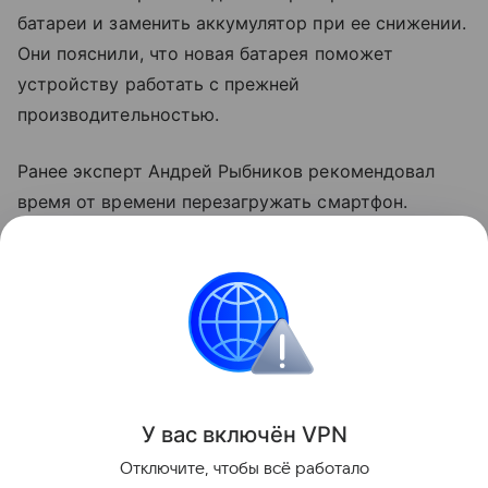
батареи и заменить аккумулятор при ее снижении.
Они пояснили, что новая батарея поможет
устройству работать с прежней
производительностью.
Ранее эксперт Андрей Рыбников рекомендовал
время от времени перезагружать смартфон.
По словам специалиста, перезагрузка может
закрыть неактивные процессы и перезапустить
неработающие.
смартфоны
Поделиться
У вас включ
ён
V
P
N
Отключите, чтобы всё работало