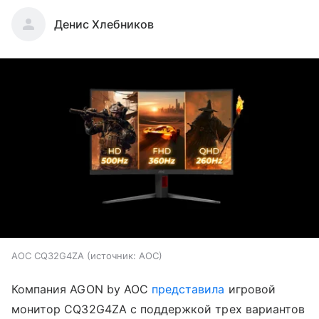
Денис Хлебников
AOC CQ32G4ZA
источник:
AOC
Компания AGON by AOC
представила
игровой
монитор CQ32G4ZA с поддержкой трех вариантов