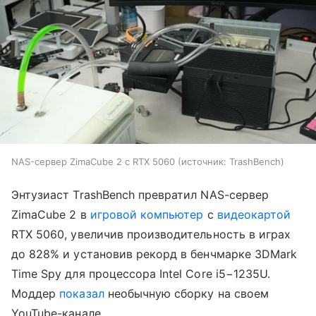
NAS-сервер ZimaCube 2 с RTX 5060
источник:
TrashBench
Энтузиаст TrashBench превратил NAS-сервер
ZimaCube 2 в
игровой компьютер
с
видеокартой
RTX 5060, увеличив производительность в играх
до 828% и установив рекорд в бенчмарке 3DMark
Time Spy для процессора Intel Core i5−1235U.
Моддер
показал
необычную сборку на своем
YouTube-канале.