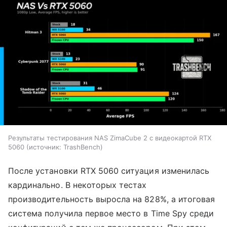
Результаты тестирования NAS ZimaCube 2 с видеокартой RTX
5060
источник:
TrashBench
После установки RTX 5060 ситуация изменилась
кардинально. В некоторых тестах
производительность выросла на 828%, а итоговая
система получила первое место в Time Spy среди