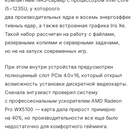
компактный NAS-сервер с процессором Intel Core
i5−1235U, у котороого
два производительных ядра и восемь энергоэффек
тивныъ ядер, а также встроенная графика Iris Xe.
Такой набор рассчитан на работу с файлами,
резервными копиями и серверными задачами,
но не на запуск современных игр.
При этом внутри устройства предусмотрен
полноценный слот PCIe 4.0×16, который открыл
возможность установки дискретной видеокарты.
Сначала энтузиаст проверил систему
с профессиональным ускорителем AMD Radeon
Pro WX5100 — карта дала прирост примерно
на 40%, но производительности все еще было
недостаточно для комфортного гейминга.