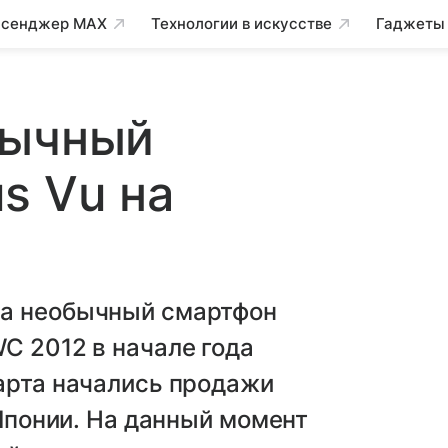
сенджер MAX
Технологии в искусстве
Гаджеты
бычный
s Vu на
ла необычный смартфон
C 2012 в начале года
арта начались продажи
 Японии. На данный момент