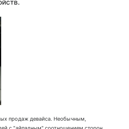
ойств.
вых продаж девайса. Необычным,
лей с "айпадным" соотношением сторон