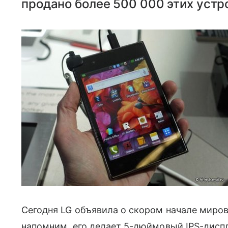
продано более 500 000 этих устр
Сегодня LG объявила о скором начале миро
напомним, его делает 5-дюймовый IPS-дисп