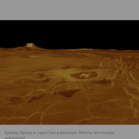
Кратер Куниц и гора Гула в регионе Эйстла
источник:
wikimedia