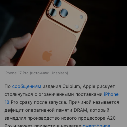
iPhone 17 Pro
источник:
Unsplash
По
сообщениям
издания Culpium, Apple рискует
столкнуться с ограниченными поставками
iPhone
18
Pro сразу после запуска. Причиной называется
дефицит оперативной памяти DRAM, который
замедлил производство нового процессора A20
Pro и может привести к нехватке
смартфонов