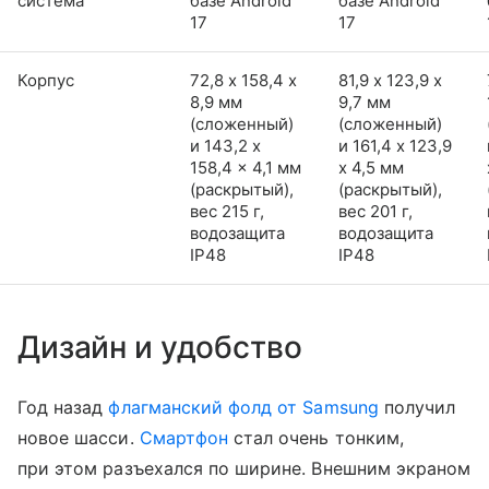
система
базе Android
базе Android
17
17
Корпус
72,8 х 158,4 х
81,9 х 123,9 х
8,9 мм
9,7 мм
(сложенный)
(сложенный)
и 143,2 x
и 161,4 x 123,9
158,4 x 4,1 мм
x 4,5 мм
(раскрытый),
(раскрытый),
вес 215 г,
вес 201 г,
водозащита
водозащита
IP48
IP48
Дизайн и удобство
Год назад
флагманский фолд от Samsung
получил
новое шасси.
Смартфон
стал очень тонким,
при этом разъехался по ширине. Внешним экраном