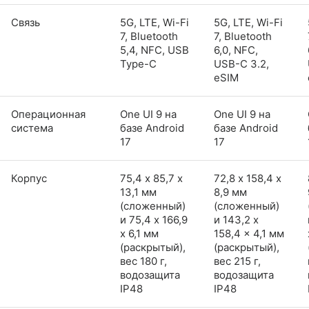
Связь
5G, LTE, Wi-Fi
5G, LTE, Wi-Fi
7, Bluetooth
7, Bluetooth
5,4, NFC, USB
6,0, NFC,
Type-C
USB-C 3.2,
eSIM
Операционная
One UI 9 на
One UI 9 на
система
базе Android
базе Android
17
17
Корпус
75,4 х 85,7 х
72,8 х 158,4 х
13,1 мм
8,9 мм
(сложенный)
(сложенный)
и 75,4 x 166,9
и 143,2 x
x 6,1 мм
158,4 x 4,1 мм
(раскрытый),
(раскрытый),
вес 180 г,
вес 215 г,
водозащита
водозащита
IP48
IP48