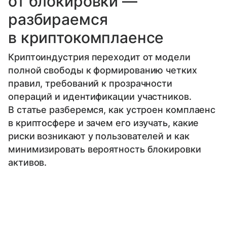
от блокировки —
разбираемся
в криптокомплаенсе
Криптоиндустрия переходит от модели
полной свободы к формированию четких
правил, требований к прозрачности
операций и идентификации участников.
В статье разберемся, как устроен комплаенс
в криптосфере и зачем его изучать, какие
риски возникают у пользователей и как
минимизировать вероятность блокировки
активов.
Юрий Янович
Выберите комментарий
Выберите комментарий
Выберите комментарий
Выберите комментарий
Старший преподаватель Сколтеха
Об эксперте: Юрий Янович —
Информация полезная и актуальная
Информация полезная и актуальная
Информация полезная и актуальная
Информация полезная и актуальная