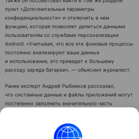
Также он посоветовал найти в том же разделе
пункт «Дополнительные параметры
конфиденциальности» и отключить в нем
функцию, которая позволяет делиться данными
пользователям со службами персонализации
Android. «Учитывая, что все эти фоновые процессы
постоянно анализируют ваши данные
и использование, это приведет к большему
расходу заряда батареи», — объяснил журналист.
Ранее эксперт Андрей Рыбников рассказал,
что системные данные и файлы приложений могут
постепенно заполнить значительную часть
свободной памяти в смартфоне. Специалист
рекомендовал время от времени очищать аппарат
от «мусора».