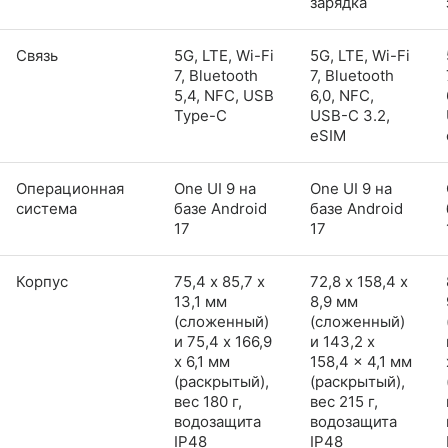
зарядка
Связь
5G, LTE, Wi-Fi
5G, LTE, Wi-Fi
7, Bluetooth
7, Bluetooth
5,4, NFC, USB
6,0, NFC,
Type-C
USB-C 3.2,
eSIM
Операционная
One UI 9 на
One UI 9 на
система
базе Android
базе Android
17
17
Корпус
75,4 х 85,7 х
72,8 х 158,4 х
13,1 мм
8,9 мм
(сложенный)
(сложенный)
и 75,4 x 166,9
и 143,2 x
x 6,1 мм
158,4 x 4,1 мм
(раскрытый),
(раскрытый),
вес 180 г,
вес 215 г,
водозащита
водозащита
IP48
IP48