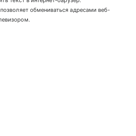
ть текст в интернет-барузер.
 позволяет обмениваться адресами веб-
левизором.