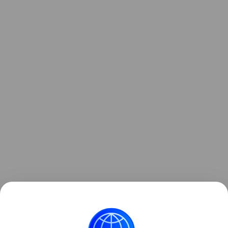
Ранее мы рассказывали о
Samsung Micro RGB R95F
— 115-дюймовом премиум-телевизоре компании с
инновационной технологией подсветки.