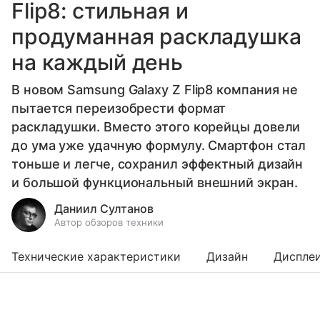
Flip8: стильная и
продуманная раскладушка
на каждый день
В новом Samsung Galaxy Z Flip8 компания не
пытается переизобрести формат
раскладушки. Вместо этого корейцы довели
до ума уже удачную формулу. Смартфон стал
тоньше и легче, сохранил эффектный дизайн
и большой функциональный внешний экран.
Даниил Султанов
Автор обзоров техники
Технические характеристики
Дизайн
Диспле
Выберите комментарий
Выберите комментарий
Выберите комментарий
Выберите комментарий