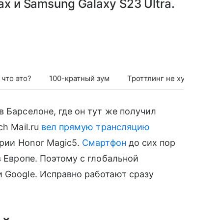
x и Samsung Galaxy S23 Ultra.
что это?
100-кратный зум
Троттлинг не хуже други
 Барселоне, где он тут же получил
h Mail.ru
вел прямую трансляцию
рии Honor Magic5.
Смартфон
до сих пор
в Европе. Поэтому с глобальной
 Google. Исправно работают сразу