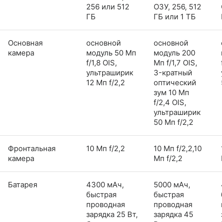
256 или 512
ОЗУ, 256, 512
ГБ
ГБ или 1 ТБ
Основная
основной
основной
камера
модуль 50 Мп
модуль 200
f/1,8 OIS,
Мп f/1,7 OIS,
ультраширик
3-кратный
12 Мп f/2,2
оптический
зум 10 Мп
f/2,4 OIS,
ультраширик
50 Мп f/2,2
Фронтальная
10 Мп f/2,2
10 Мп f/2,2,10
камера
Мп f/2,2
Батарея
4300 мАч,
5000 мАч,
быстрая
быстрая
проводная
проводная
зарядка 25 Вт,
зарядка 45