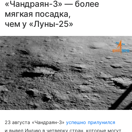
«Чандраян-3» — более
мягкая посадка,
чем у «Луны-25»
23 августа «Чандраян-3»
успешно прилунился
и вывел Индию в четверку стран, которые могут