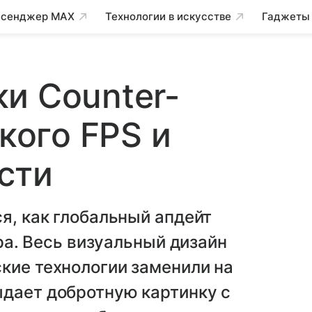
сенджер MAX
Технологии в искусстве
Гаджеты
и Counter-
окого FPS и
сти
я, как глобальный апдейт
гра. Весь визуальный дизайн
кие технологии заменили на
ыдает добротную картинку с