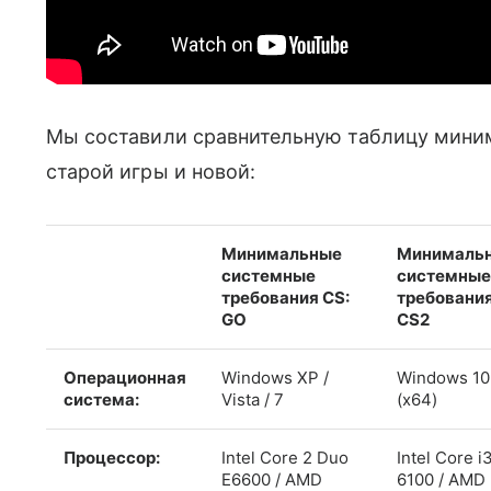
Мы составили сравнительную таблицу мини
старой игры и новой:
Минимальные
Минималь
системные
системные
требования CS:
требовани
GO
CS2
Операционная
Windows XP /
Windows 10 
система:
Vista / 7
(x64)
Процессор:
Intel Core 2 Duo
Intel Core i
E6600 / AMD
6100 / AMD