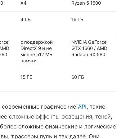
00
X4
Ryzen 5 1600
4 ГБ
16 ГБ
orce
с поддержкой
NVIDIA GeForce
 AMD
DirectX 9 и не
GTX 1660 / AMD
560
менее 512 МБ
Radeon RX 580
памяти
15 ГБ
60 ГБ
е современные графические
API
, такие
более сложные эффекты освещения, теней,
 более сложные физические и логические
вы, трассеры пуль и так далее. Они