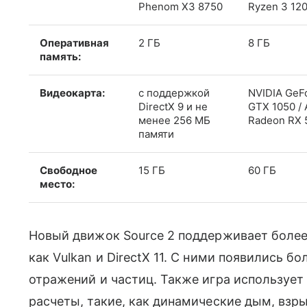
Phenom X3 8750
Ryzen 3 12
Оперативная
2 ГБ
8 ГБ
память:
Видеокарта:
с поддержкой
NVIDIA GeF
DirectX 9 и не
GTX 1050 /
менее 256 МБ
Radeon RX 
памяти
Свободное
15 ГБ
60 ГБ
место:
Новый движок Source 2 поддерживает боле
как Vulkan и DirectX 11. С ними появились 
отражений и частиц. Также игра использует
расчеты, такие, как динамические дым, взры