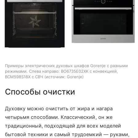
Примеры электрических духовых шкафов Gorenje с разными
режимами. Слева направо: BO6735E02XK с конвекцией,
BCM598S18X с СВЧ
источник:
Gorenje
Способы очистки
Духовку можно очистить от жира и нагара
четырьмя способами. Классический, он же
традиционный, подходящей для всех моделей
бытовой техники и самый трудоемкий — руками,