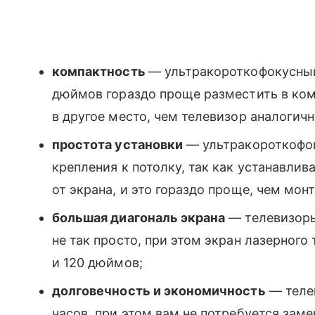
компактность
— ультракороткофокусный
дюймов гораздо проще разместить в ком
в другое место, чем телевизор аналогичн
простота установки
— ультракороткофок
крепления к потолку, так как устанавлив
от экрана, и это гораздо проще, чем мо
большая диагональ экрана
— телевизоры
не так просто, при этом экран лазерног
и 120 дюймов;
долговечность и экономичность
— телев
часов, при этом вам не потребуется зам