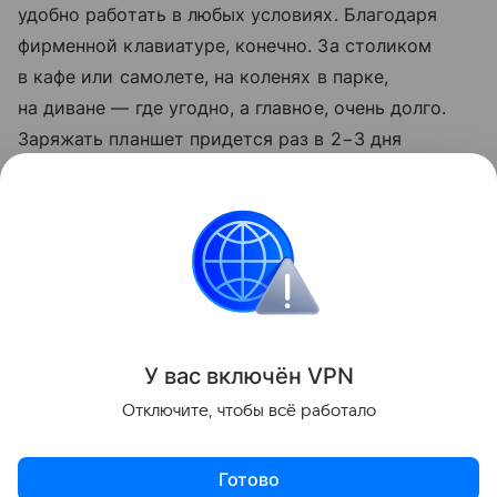
удобно работать в любых условиях. Благодаря
фирменной клавиатуре, конечно. За столиком
в кафе или самолете, на коленях в парке,
на диване — где угодно, а главное, очень долго.
Заряжать планшет придется раз в 2−3 дня
при весьма интенсивной работе.
Реклама
ООО «Техкомпания Хуавэй»
ИНН:
7714186804
erid:
2VtzqvmFy8R
Huawei
huawei2018review
huawei2018article
У вас включ
ён
V
P
N
Поделиться
Отключите, чтобы всё работало
Готово