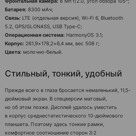
Фронтальная камера:
8 Мп f/2.0, угол обзора 105°;
Батарея:
8300 мАч;
Связь:
LTE (отдельная версия), Wi-Fi 6, Bluetooth
5.2, GPS/GLONASS, USB Type-C;
Операционная система:
HarmonyOS 3.1;
Корпус:
261,9×178,2×6,4 мм, вес 508 г;
Цвета:
молочно-белый.
Стильный, тонкий, удобный
Прежде всего в глаза бросается немаленький, 11,5-
дюймовый экран. В спецверсии матовый,
но об этом позже. Дисплей удалось уместить
в корпус среднестатистического 10-дюймового
планшета. Поэтому здесь тонкие рамки,
комфортное соотношение сторон 3:2