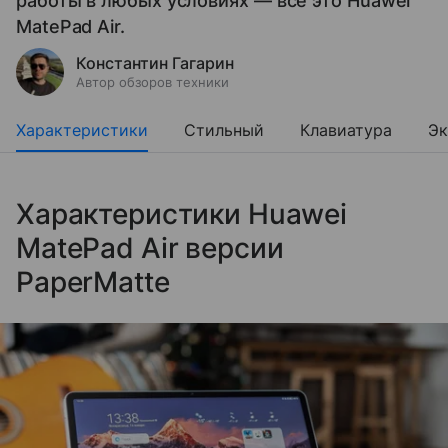
работы в любых условиях — все это Huawei
MatePad Air.
Константин Гагарин
Автор обзоров техники
Характеристики
Стильный
Клавиатура
Эк
Характеристики Huawei
MatePad Air версии
PaperMatte