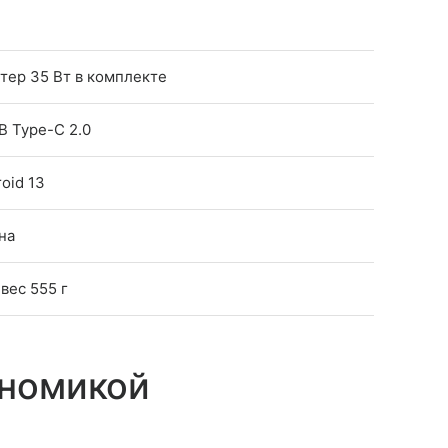
тер 35 Вт в комплекте
SB Type-C 2.0
oid 13
на
 вес 555 г
ономикой