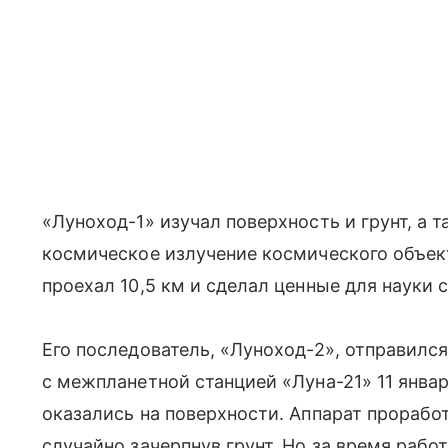
«Луноход-1» изучал поверхность и грунт, а 
космическое излучение космического объект
проехал 10,5 км и сделал ценные для науки
Его последователь, «Луноход-2», отправилс
с межпланетной станцией «Луна-21» 11 января
оказались на поверхности. Аппарат проработ
случайно зачерпнув грунт. Но за время рабо