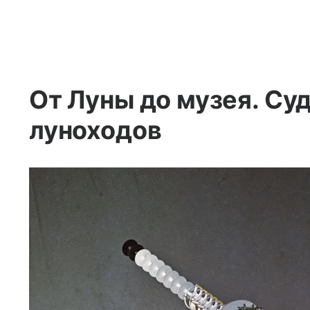
От Луны до музея. Су
луноходов