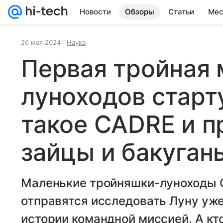
Новости
Обзоры
Статьи
Мес
26 мая 2024
Наука
Первая тройная 
луноходов старту
такое CADRE и п
зайцы и бакуган
Маленькие тройняшки-луноходы 
отправятся исследовать Луну уже 
истории командной миссией. А кт