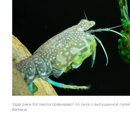
Удар рака-богомола сравнивают по силе с выпущенной пулей
Barbara