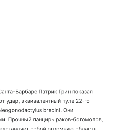
Санта-Барбаре Патрик Грин показал
т удар, эквивалентный пуле 22-го
eogonodactylus bredini. Они
и. Прочный панцирь раков-богомолов,
едставляет собой огромную область