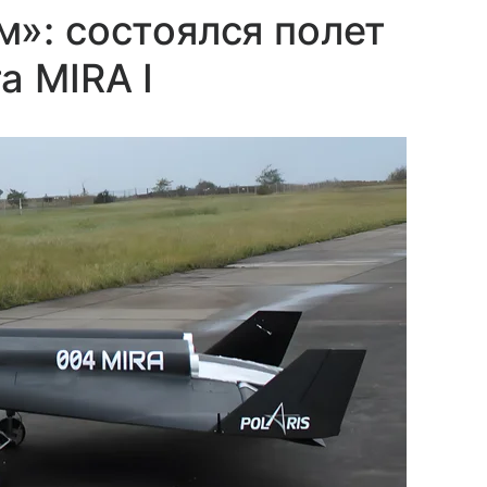
»: состоялся полет
а MIRA I