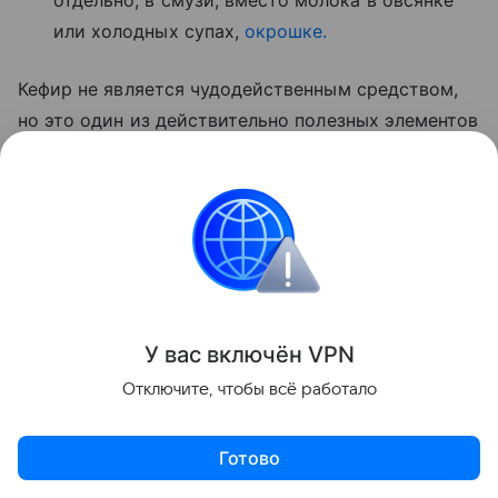
отдельно, в смузи, вместо молока в овсянке
или холодных супах,
окрошке.
Кефир не является чудодейственным средством,
но это один из действительно полезных элементов
разнообразного рациона, который эффективно
поддерживает кишечник, кости и обмен веществ.
Ранее мы
рассказывали
о том, что любимые в
детстве напитки могут повышать давление спустя
десятилетие.
У вас включ
ён
V
P
N
Красота и здоровье
Отключите, чтобы всё работало
Поделиться
Готово