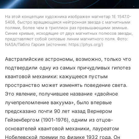
На этой концепции художника изображен магнетар 1E 1547.0-
5408, быстро вращающаяся нейтронная звезда с магнитными
полями, более чем в триллион раз превышающими земные.
Синие кривые, исходящие от двух магнитных полюсов звезды,
представляют собой силовые линии магнитного поля. Фото:
NASA/Пабло Гарсия
источник:
https://phys.org/
Австралийские астрономы, возможно, только что
подтвердили одну из самых причудливых гипотез
квантовой механики: кажущееся пустым
пространство может изменять поведение света.
Это явление, получившее название «двойное
лучепреломление вакуума», было впервые
предсказано почти 90 лет назад Вернером
Гейзенбергом (1901-1976), одним из отцов-
основателей квантовой механики, лауреатом
Нобелевской премии по физике 1932 года. Он