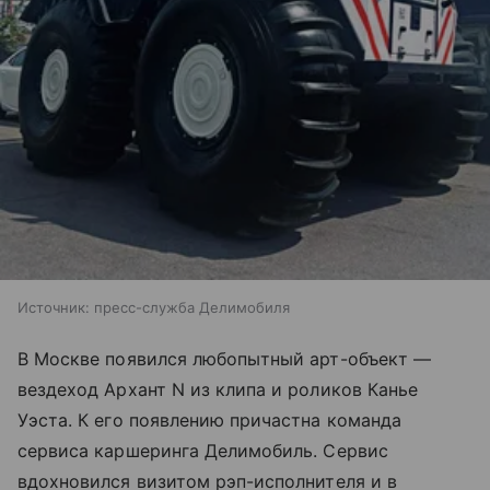
Источник:
пресс-служба Делимобиля
В Москве появился любопытный арт-объект —
вездеход Архант N из клипа и роликов Канье
Уэста. К его появлению причастна команда
сервиса каршеринга Делимобиль. Сервис
вдохновился визитом рэп-исполнителя и в