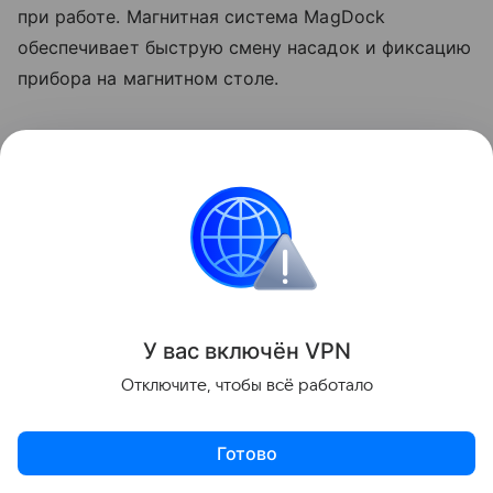
при работе. Магнитная система MagDock
обеспечивает быструю смену насадок и фиксацию
прибора на магнитном столе.
У вас включ
ён
V
P
N
Отключите, чтобы всё работало
Готово