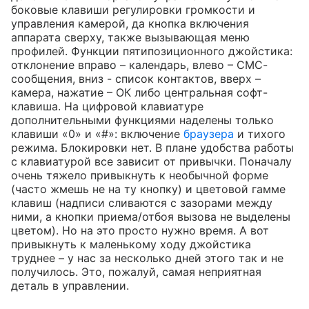
боковые клавиши регулировки громкости и
управления камерой, да кнопка включения
аппарата сверху, также вызывающая меню
профилей. Функции пятипозиционного джойстика:
отклонение вправо – календарь, влево – СМС-
сообщения, вниз - список контактов, вверх –
камера, нажатие – ОК либо центральная софт-
клавиша. На цифровой клавиатуре
дополнительными функциями наделены только
клавиши «0» и «#»: включение
браузера
и тихого
режима. Блокировки нет. В плане удобства работы
с клавиатурой все зависит от привычки. Поначалу
очень тяжело привыкнуть к необычной форме
(часто жмешь не на ту кнопку) и цветовой гамме
клавиш (надписи сливаются с зазорами между
ними, а кнопки приема/отбоя вызова не выделены
цветом). Но на это просто нужно время. А вот
привыкнуть к маленькому ходу джойстика
труднее – у нас за несколько дней этого так и не
получилось. Это, пожалуй, самая неприятная
деталь в управлении.