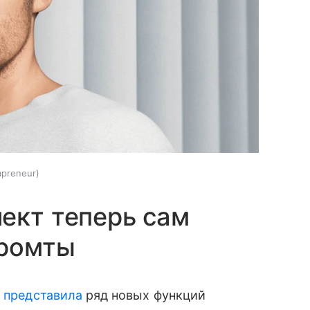
apreneur
ект теперь сам
промты
c
представила
ряд новых функций