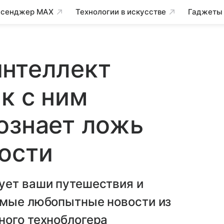
сенджер MAX
Технологии в искусстве
Гаджеты
интеллект
к с ним
ознает ложь
ости
ует ваши путешествия и
амые любопытные новости из
ного техноблогера