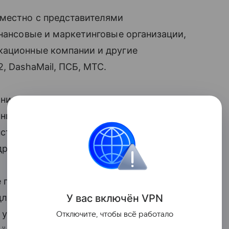
местно с представителями
инансовые и маркетинговые организации,
кационные компании и другие
, DashaMail, ПСБ, МТС.
нимателям и компаниям доступно более
ни включают в себя бухгалтерские
нструменты для маркетинга, аналитики,
другие сервисы для бизнеса.
е предложения сгруппированы
У вас включ
ён
V
P
N
ля его старта, для развития
 услугу, пользователи сервиса могут
Отключите, чтобы всё работало