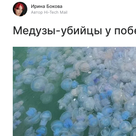
Ирина Бокова
Автор Hi-Tech Mail
Медузы-убийцы у по