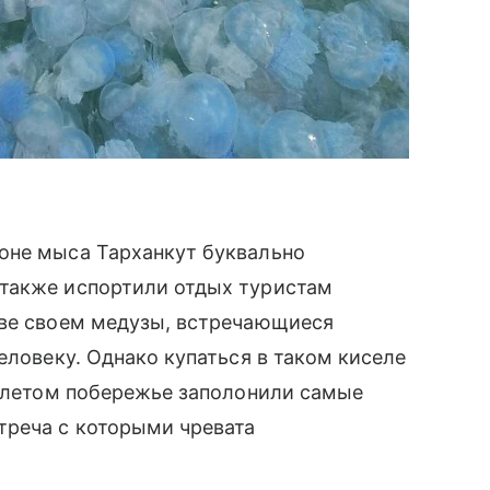
оне мыса Тарханкут буквально
также испортили отдых туристам
тве своем медузы, встречающиеся
еловеку. Однако купаться в таком киселе
м летом побережье заполонили самые
треча с которыми чревата