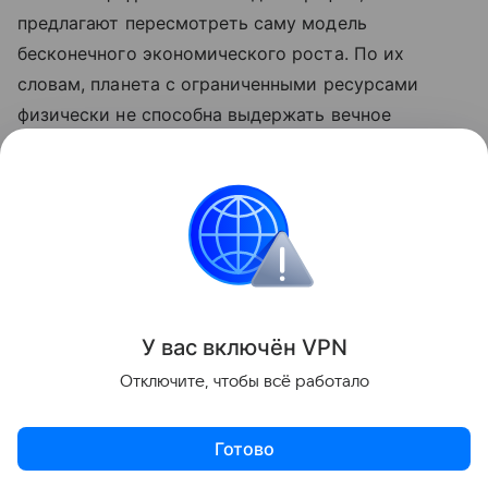
предлагают пересмотреть саму модель
бесконечного экономического роста. По их
словам, планета с ограниченными ресурсами
физически не способна выдержать вечное
наращивание потребления. Умеренность в этом
вопросе, считают ученые, важна не меньше, чем
стабилизация численности населения.
У вас включ
ён
V
P
N
Отключите, чтобы всё работало
Готово