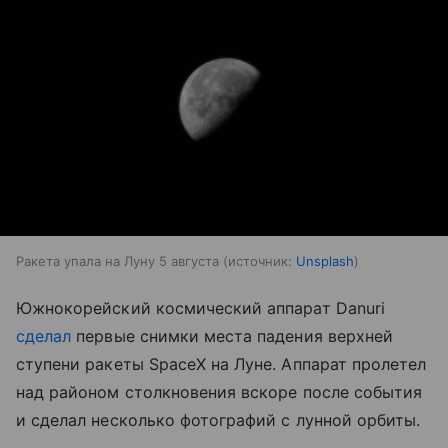
Ракета упала на Луну 5 августа
источник:
Unsplash
Южнокорейский космический аппарат Danuri
сделал
первые снимки места падения верхней
ступени ракеты SpaceX на Луне. Аппарат пролетел
над районом столкновения вскоре после события
и сделал несколько фотографий с лунной орбиты.