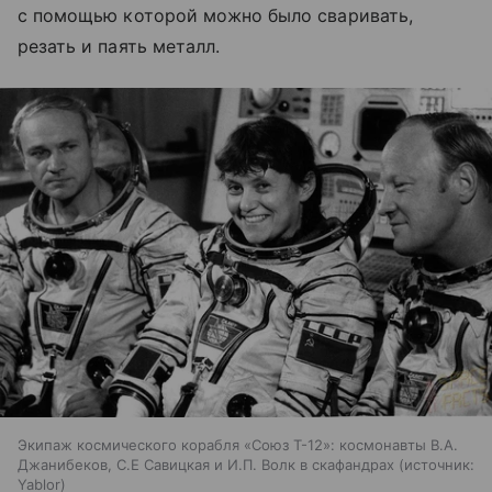
с помощью которой можно было сваривать,
резать и паять металл.
Экипаж космического корабля «Союз Т-12»: космонавты В.А.
Джанибеков, С.Е Савицкая и И.П. Волк в скафандрах
источник:
Yablor