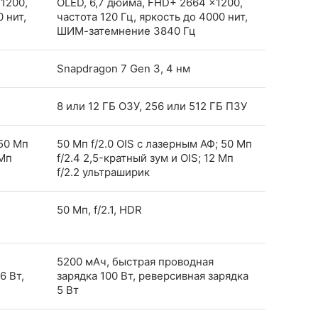
1200,
OLED, 6,7 дюйма, FHD+ 2664 ×1200,
 нит,
частота 120 Гц, яркость до 4000 нит,
ШИМ-затемнение 3840 Гц
Snapdragon 7 Gen 3, 4 нм
8 или 12 ГБ ОЗУ, 256 или 512 ГБ ПЗУ
 50 Мп
50 Мп f/2.0 OIS с лазерным АФ; 50 Мп
 Мп
f/2.4 2,5-кратный зум и OIS; 12 Мп
f/2.2 ультраширик
50 Мп, f/2.1, HDR
5200 мАч, быстрая проводная
6 Вт,
зарядка 100 Вт, реверсивная зарядка
5 Вт