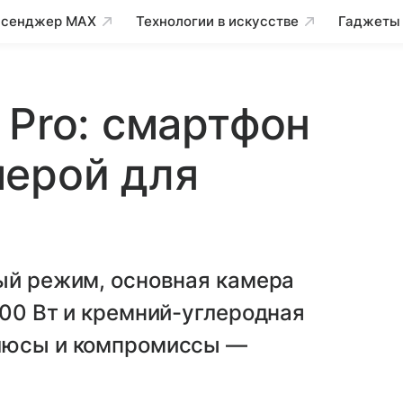
сенджер MAX
Технологии в искусстве
Гаджеты
 Pro: смартфон
мерой для
ый режим, основная камера
100 Вт и кремний-углеродная
Плюсы и компромиссы —