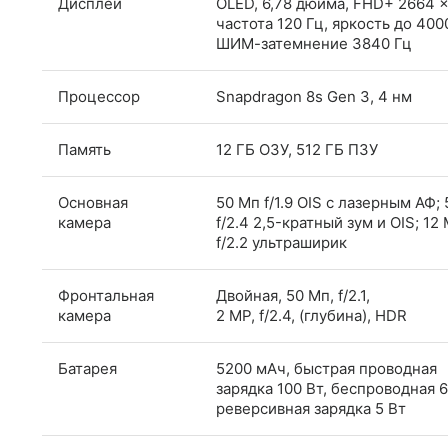
Дисплей
OLED, 6,78 дюйма, FHD+ 2664 ×
частота 120 Гц, яркость до 4000
ШИМ-затемнение 3840 Гц
Процессор
Snapdragon 8s Gen 3, 4 нм
Память
12 ГБ ОЗУ, 512 ГБ ПЗУ
Основная
50 Мп f/1.9 OIS с лазерным АФ;
камера
f/2.4 2,5-кратный зум и OIS; 12
f/2.2 ультраширик
Фронтальная
Двойная, 50 Мп, f/2.1,
камера
2 MP, f/2.4, (глубина), HDR
Батарея
5200 мАч, быстрая проводная
зарядка 100 Вт, беспроводная 6
реверсивная зарядка 5 Вт