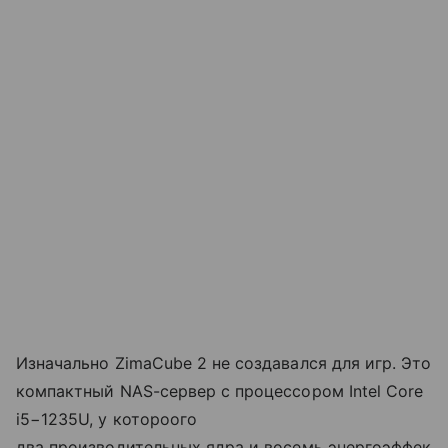
Изначально ZimaCube 2 не создавался для игр. Это
компактный NAS-сервер с процессором Intel Core
i5−1235U, у котороого
два производительных ядра и восемь энергоэффек