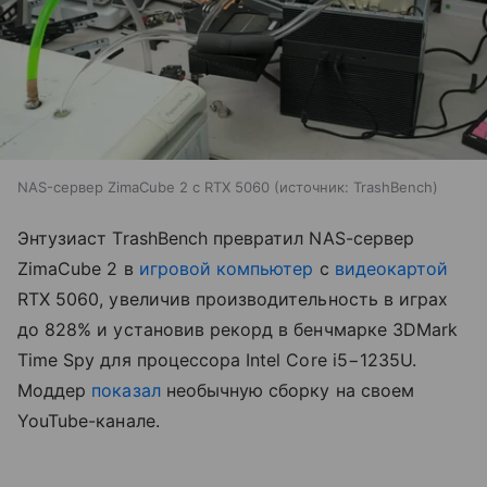
NAS-сервер ZimaCube 2 с RTX 5060
источник:
TrashBench
Энтузиаст TrashBench превратил NAS-сервер
ZimaCube 2 в
игровой компьютер
с
видеокартой
RTX 5060, увеличив производительность в играх
до 828% и установив рекорд в бенчмарке 3DMark
Time Spy для процессора Intel Core i5−1235U.
Моддер
показал
необычную сборку на своем
YouTube-канале.