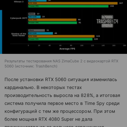
Результаты тестирования NAS ZimaCube 2 с видеокартой RTX
5060
источник:
TrashBench
После установки RTX 5060 ситуация изменилась
кардинально. В некоторых тестах
производительность выросла на 828%, а итоговая
система получила первое место в Time Spy среди
конфигураций с тем же процессором. При этом
более мощная RTX 4080 Super не дала
преимущества из-за сильного ограничения