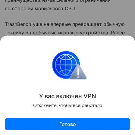
со стороны мобильного CPU.
TrashBench уже не впервые превращает обычную
технику в необычные игровые устройства. Ранее
энтузиаст
модифицировал
видеокарту GeForce
RTX 3060, заменив штатное охлаждение
на систему с использованием бытового
льдогенератора. В Cyberpunk 2077 такая
конструкция позволила снизить температуру GPU
примерно с 60 до 22−23°C, хотя сама система
оказалась сложной в настройке и потребовала
У вас включ
ён
V
P
N
доработки контура охлаждения.
Отключите, чтобы всё работало
Поделиться
Готово