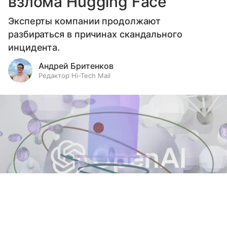
взлома Hugging Face
Эксперты компании продолжают
разбираться в причинах скандального
инцидента.
Андрей Бритенков
Редактор Hi-Tech Mail
Выберите комментарий
Выберите комментарий
Выберите комментарий
Информация полезная и актуальная
Информация полезная и актуальная
Информация полезная и актуальная