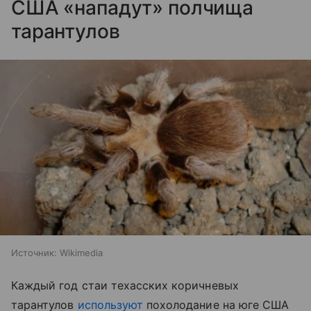
США «нападут» полчища
тарантулов
Источник:
Wikimedia
Каждый год стаи техасских коричневых
тарантулов
используют
похолодание на юге США