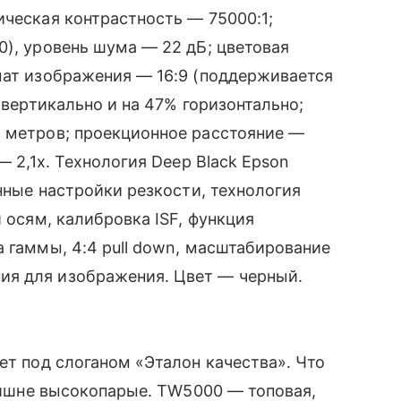
ическая контрастность — 75000:1;
0), уровень шума — 22 дБ; цветовая
рмат изображения — 16:9 (поддерживается
 вертикально и на 47% горизонтально;
8 метров; проекционное расстояние —
— 2,1х. Технология Deep Black Epson
нные настройки резкости, технология
и осям, калибровка ISF, функция
а гаммы, 4:4 pull down, масштабирование
я для изображения. Цвет — черный.
дет под слоганом «Эталон качества». Что
злишне высокопарые. TW5000 — топовая,