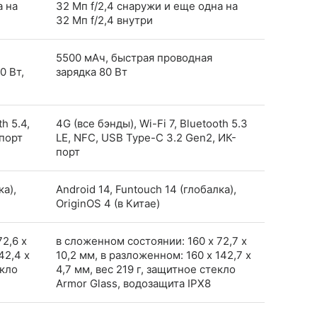
а на
32 Мп f/2,4 снаружи и еще одна на
32 Мп f/2,4 внутри
5500 мАч, быстрая проводная
0 Вт,
зарядка 80 Вт
h 5.4,
4G (все бэнды), Wi-Fi 7, Bluetooth 5.3
порт
LE, NFC, USB Type-C 3.2 Gen2, ИК-
порт
ка),
Android 14, Funtouch 14 (глобалка),
OriginOS 4 (в Китае)
2,6 x
в сложенном состоянии: 160 x 72,7 x
42,4 x
10,2 мм, в разложенном: 160 x 142,7 x
екло
4,7 мм, вес 219 г, защитное стекло
Armor Glass, водозащита IPX8