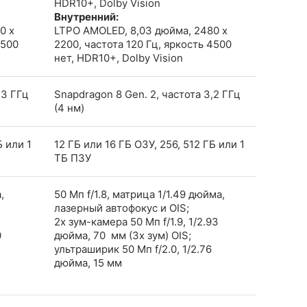
HDR10+, Dolby Vision
Внутренний:
0 x
LTPO AMOLED, 8,03 дюйма, 2480 x
4500
2200, частота 120 Гц, яркость 4500
нет, HDR10+, Dolby Vision
,3 ГГц
Snapdragon 8 Gen. 2, частота 3,2 ГГц
(4 нм)
Б или 1
12 ГБ или 16 ГБ ОЗУ, 256, 512 ГБ или 1
ТБ ПЗУ
,
50 Мп f/1.8, матрица 1/1.49 дюйма,
лазерный автофокус и OIS;
2x зум-камера 50 Мп f/1.9, 1/2.93
0
дюйма, 70 мм (3x зум) OIS;
ультраширик 50 Мп f/2.0, 1/2.76
дюйма, 15 мм