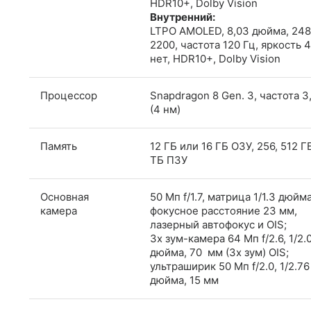
HDR10+, Dolby Vision
Внутренний:
LTPO AMOLED, 8,03 дюйма, 248
2200, частота 120 Гц, яркость 
нет, HDR10+, Dolby Vision
Процессор
Snapdragon 8 Gen. 3, частота 3
(4 нм)
Память
12 ГБ или 16 ГБ ОЗУ, 256, 512 Г
ТБ ПЗУ
Основная
50 Мп f/1.7, матрица 1/1.3 дюйма
камера
фокусное расстояние 23 мм,
лазерный автофокус и OIS;
3x зум-камера 64 Мп f/2.6, 1/2.
дюйма, 70 мм (3x зум) OIS;
ультраширик 50 Мп f/2.0, 1/2.76
дюйма, 15 мм