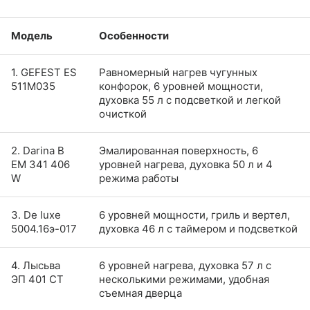
Модель
Особенности
1. GEFEST ES
Равномерный нагрев чугунных
511M035
конфорок, 6 уровней мощности,
духовка 55 л с подсветкой и легкой
очисткой
2. Darina B
Эмалированная поверхность, 6
EM 341 406
уровней нагрева, духовка 50 л и 4
W
режима работы
3. De luxe
6 уровней мощности, гриль и вертел,
5004.16э-017
духовка 46 л с таймером и подсветкой
4. Лысьва
6 уровней нагрева, духовка 57 л с
ЭП 401 СТ
несколькими режимами, удобная
съемная дверца