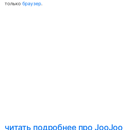
только
браузер
.
читать подробнее про JooJoo