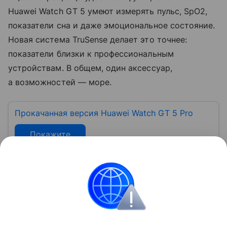
Huawei Watch GT 5 умеют измерять пульс, SpO2,
показатели сна и даже эмоциональное состояние.
Новая система TruSense делает это точнее:
показатели близки к профессиональным
устройствам. В общем, один аксессуар,
а возможностей — море.
Прокачанная версия Huawei Watch GT 5 Pro
Покажите
Реклама
ООО «Техкомпания Хуавэй»
ИНН:
7714186804
erid:
2VtzqvmFy8R
Huawei
huawei2018video
huawei2018article