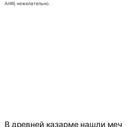
AnWj нежелательно.
В древней казарме нашли меч