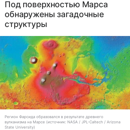
Под поверхностью Марса
обнаружены загадочные
структуры
Регион Фарсида образовался в результате древнего
вулканизма на Марсе
источник:
NASA / JPL-Caltech / Arizona
State University