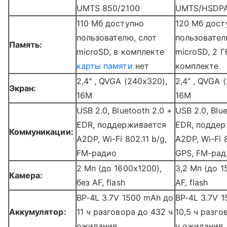
UMTS 850/2100
UMTS/HSDPA
110 Мб доступно
120 Мб дост
пользователю, слот
пользовател
Память:
microSD, в комплекте
microSD, 2 Г
карты памяти
нет
комплекте
2,4" , QVGA (240х320),
2,4" , QVGA 
Экран:
16M
16M
USB 2.0, Bluetooth 2.0 +
USB 2.0, Blu
EDR, поддерживается
EDR, подде
Коммуникации:
A2DP, Wi-Fi 802.11 b/g,
A2DP, Wi-Fi 8
FM-радио
GPS, FM-ра
2 Мп (до 1600
x
1200),
3,2 Мп (до 1
Камера:
без AF, flash
AF, flash
BP-4L 3.7V 1500 mAh до
BP-4L 3.7V 
Аккумулятор:
11 ч разговора до 432 ч
10,5 ч разго
ожидания
ч ожидания