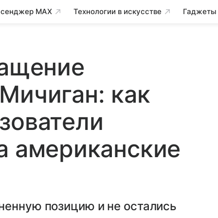
сенджер MAX
Технологии в искусстве
Гаджеты
ращение
Мичиган: как
зователи
а американские
ненную позицию и не остались